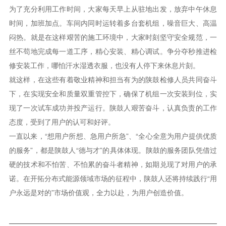
为了充分利用工作时间，大家每天早上从驻地出发，放弃中午休息
时间，加班加点。车间内同时运转着多台套机组，噪音巨大、高温
闷热。就是在这样艰苦的施工环境中，大家时刻坚守安全规范，一
丝不苟地完成每一道工序，精心安装、精心调试。争分夺秒推进检
修安装工作，哪怕汗水湿透衣服，也没有人停下来休息片刻。
就这样，在这些有着敬业精神和担当有为的陕鼓检修人员共同奋斗
下，在实现安全和质量双重管控下，确保了机组一次安装到位，实
现了一次试车成功并投产运行。陕鼓人艰苦奋斗，认真负责的工作
态度，受到了用户的认可和好评。
一直以来，“想用户所想、急用户所急”、“全心全意为用户提供优质
的服务”，都是陕鼓人“德与才”的具体体现。陕鼓的服务团队凭借过
硬的技术和不怕苦、不怕累的奋斗者精神，如期兑现了对用户的承
诺。在开拓分布式能源领域市场的征程中，陕鼓人还将持续践行“用
户永远是对的”市场价值观，全力以赴，为用户创造价值。