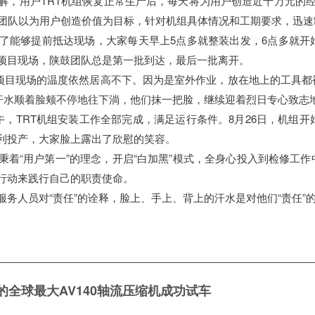
解，用户TRT机组恢复正常生产后，每天将为用户创造近十万元的
团队以为用户创造价值为目标，针对机组具体情况和工期要求，迅速
了能够提前抵达现场，大家每天早上5点多就整装出发，6点多就开
项目现场，陕鼓团队总是第一批到达，最后一批离开。
，项目现场的温度依然居高不下。因为是室外作业，放在地上的工具
。汗水顺着脸颊不停地往下淌，他们抹一把脸，继续迎着烈日专心致志
午，TRT机组安装工作全部完成，满足运行条件。8月26日，机组
利投产，大家脸上露出了欣慰的笑容。
秉着“用户第一”的理念，开启“白加黑”模式，全身心投入到检修工
行动来践行自己的职责使命。
人员对“责任”的诠释，脸上、手上、背上的汗水是对他们“责任”的见证，
的全球最大AV140轴流压缩机成功试车