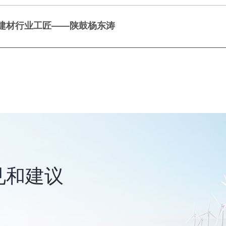
建材行业工匠——陕鼓杨东涛
见和建议