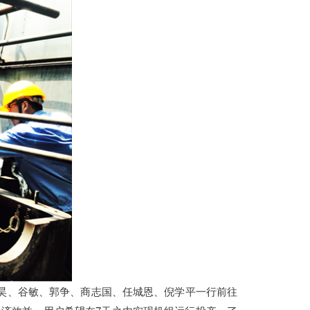
张昊、谷敏、郭争、商志国、任城恩、倪学平一行前往