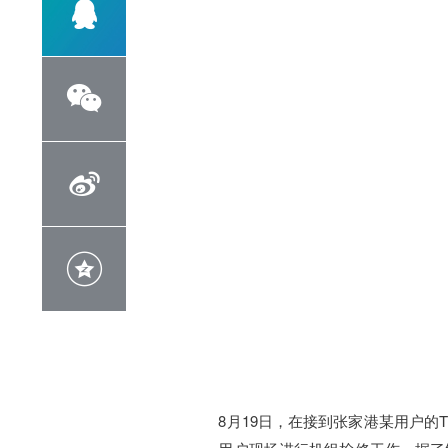




8月19日，在接到张家港某用户