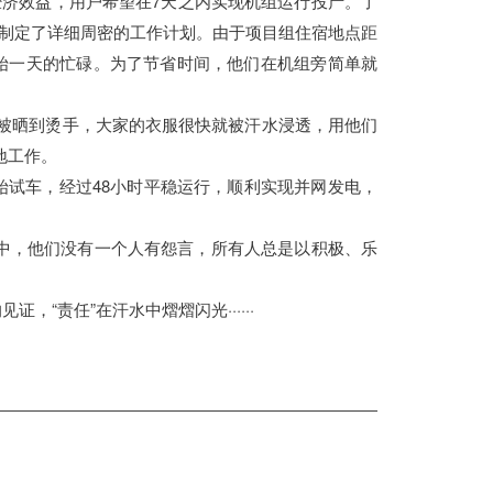
经济效益，用户希望在7天之内实现机组运行投产。了
制定了详细周密的工作计划。由于项目组住宿地点距
始一天的忙碌。为了节省时间，他们在机组旁简单就
都被晒到烫手，大家的衣服很快就被汗水浸透，用他们
地工作。
开始试车，经过48小时平稳运行，顺利实现并网发电，
作中，他们没有一个人有怨言，所有人总是以积极、乐
“责任”在汗水中熠熠闪光······