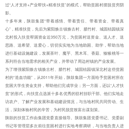
过“人才支持+产业帮扶+精准扶贫”的模式，帮助贫困村摆脱贫穷阴
影。
十多年来，陕鼓集团“带着感情、带着责任、带着资金、带着真
心”，精准扶贫，先后为紫阳焕古镇焕古村、腊竹村、城固桔园镇深
北村投入扶贫帮困资金近350万元，为贫困村送资金、送人才、送
思路、送希望、送爱心，切切实实地为当地助困、助学，帮助当地
进行基础设施建设，发展茶叶、魔芋、黑木耳、香菇、猕猴桃等一
系列符合当地需求的相关产业，并带动了周边村镇的产业发展。
为了增强紫阳焕古镇焕古村、腊竹村、城固桔园镇深北村这些贫困
村的“造血功能”，从2011年开始，陕鼓集团一方面给予贫困村所在
贫困大学生资金支持，帮助他们完成学业；另一方面，还以“人才扶
贫”的形式，向扶贫点选派十多名优秀的驻村挂职干部。他们实地走
访农户、了解产业发展和基础建设情况，与当地村民共同劳动、生
活，深刻体验村民的辛苦，为村民脱贫致富出谋划策。
陕鼓的扶贫工作由集团党委直接领导。陕鼓集团党委书记、党委副
书记等管理层多次前往贫困村进行实地考察调研，与当地负责人进