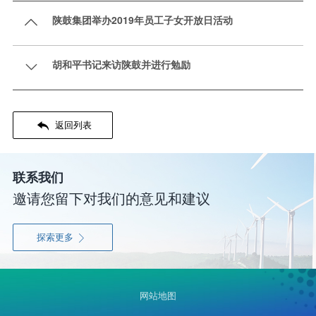
陕鼓集团举办2019年员工子女开放日活动

胡和平书记来访陕鼓并进行勉励


返回列表
联系我们
邀请您留下对我们的意见和建议
探索更多

网站地图