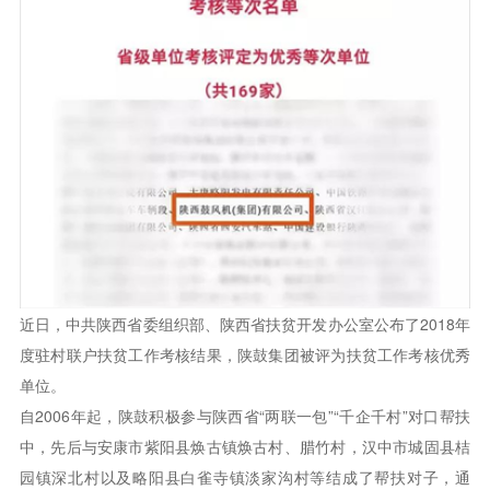
近日，中共陕西省委组织部、陕西省扶贫开发办公室公布了2018年
度驻村联户扶贫工作考核结果，陕鼓集团被评为扶贫工作考核优秀
单位。
自2006年起，陕鼓积极参与陕西省“两联一包”“千企千村”对口帮扶
中，先后与安康市紫阳县焕古镇焕古村、腊竹村，汉中市城固县桔
园镇深北村以及略阳县白雀寺镇淡家沟村等结成了帮扶对子，通