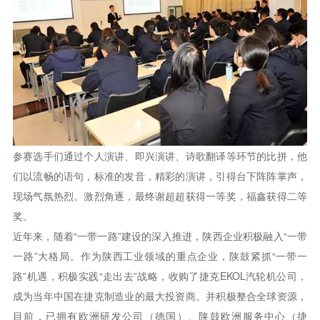
参赛选手们通过个人演讲、即兴演讲、诗歌翻译等环节的比拼，他
们以流畅的语句，标准的发音，精彩的演讲，引得台下阵阵掌声，
现场气氛热烈。激烈角逐，最终谢超超获得一等奖，福鑫获得二等
奖。
近年来，随着“一带一路”建设的深入推进，陕西企业积极融入“一带
一路”大格局。作为陕西工业领域的重点企业，陕鼓紧抓“一带一
路”机遇，积极实践“走出去”战略，收购了捷克EKOL汽轮机公司，
成为当年中国在捷克制造业的最大投资商。并积极整合全球资源，
目前，已拥有欧洲研发公司（德国）、陕鼓欧洲服务中心（捷