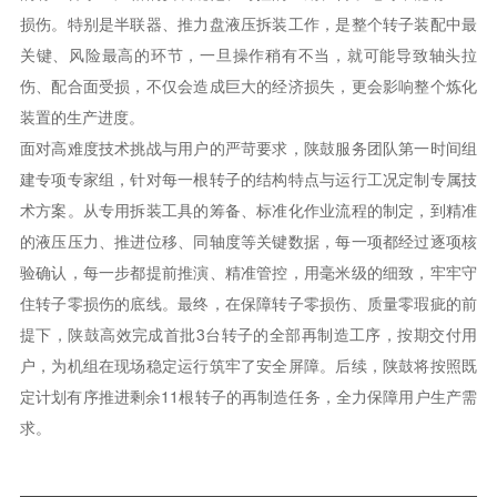
损伤。特别是半联器、推力盘液压拆装工作，是整个转子装配中最
关键、风险最高的环节，一旦操作稍有不当，就可能导致轴头拉
伤、配合面受损，不仅会造成巨大的经济损失，更会影响整个炼化
装置的生产进度。
面对高难度技术挑战与用户的严苛要求，陕鼓服务团队第一时间组
建专项专家组，针对每一根转子的结构特点与运行工况定制专属技
术方案。从专用拆装工具的筹备、标准化作业流程的制定，到精准
的液压压力、推进位移、同轴度等关键数据，每一项都经过逐项核
验确认，每一步都提前推演、精准管控，用毫米级的细致，牢牢守
住转子零损伤的底线。最终，在保障转子零损伤、质量零瑕疵的前
提下，陕鼓高效完成首批3台转子的全部再制造工序，按期交付用
户，为机组在现场稳定运行筑牢了安全屏障。后续，陕鼓将按照既
定计划有序推进剩余11根转子的再制造任务，全力保障用户生产需
求。