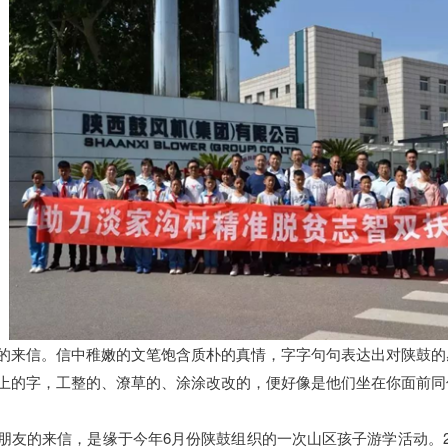
的来信。信中稚嫩的文笔饱含质朴的真情，字字句句表达出对陕鼓的
上的字，工整的、潦草的、涂涂改改的，便好像是他们坐在你面前同
朋友的来信，是缘于今年6月份陕鼓组织的一次山区孩子游学活动。