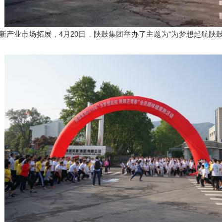
新产业市场拓展，4月20日，陕鼓集团举办了主题为“为梦想起航陕鼓