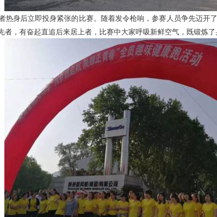
者热身后立即投身紧张的比赛。随着发令枪响，参赛人员争先迈开了
先者，有奋起直追后来居上者，比赛中大家呼吸新鲜空气，既锻炼了