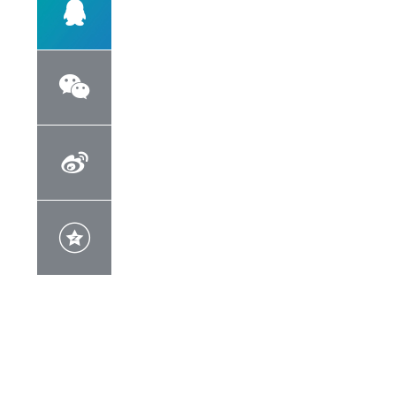



