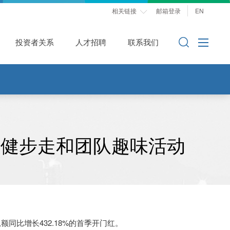
相关链接
邮箱登录
EN

投资者关系
人才招聘
联系我们
员健步走和团队趣味活动
额同比增长432.18%的首季开门红。