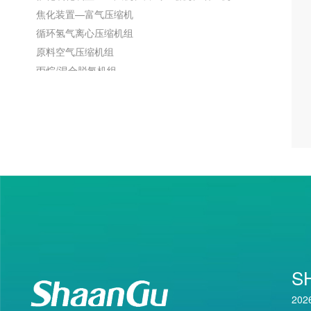
焦化装置—富气压缩机
循环氢气离心压缩机组
原料空气压缩机组
丙烷/混合脱氢机组
燃气蒸汽联合发电装置燃气调压站机组
基础化工及煤化工领域用离心机组
制甲醇装置用甲醇合成气机组
煤制乙二醇装置压缩机组
合成氨装置合成气机组
化工制冷机组
水蒸气机组
膨胀机总体介绍
汽轮机
S
高炉余压能量回收透平机组（TRT）
202