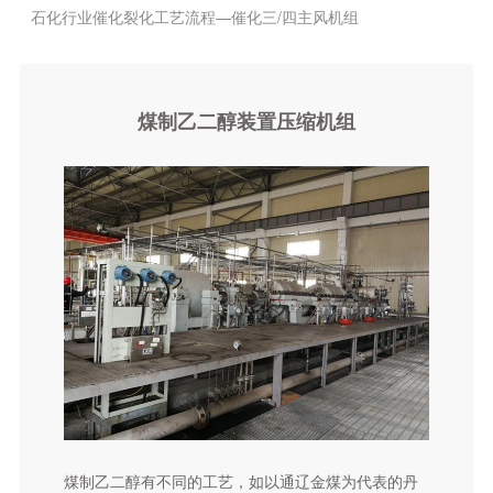
石化行业催化裂化工艺流程—催化三/四主风机组
石化行业硝酸生产工艺流程—硝酸四合一机组
石化行业丙烷脱氢装置—再生气压缩机组
煤制乙二醇装置压缩机组
特殊应用压缩机组
离心压缩机总体介绍
LNG机组
空分机组
天然气长输管线机组
石油化工及天然气领域用离心机组
催化裂化装置—主风机、富气压缩机、增压机
焦化装置—富气压缩机
循环氢气离心压缩机组
煤制乙二醇有不同的工艺，如以通辽金煤为代表的丹