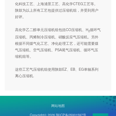
原料空气压缩机组
化科技工艺、上海浦景工艺、高化学CTEG工艺等。
丙烷/混合脱氢机组
陕鼓为以上所有工艺包提供过压缩机组，并受到用户
好评。
燃气蒸汽联合发电装置燃气调压站机组
基础化工及煤化工领域用离心机组
高化学乙二醇单元压缩机组包括CO压缩机、H
循环气
2
制甲醇装置用甲醇合成气机组
压缩机、丙烯制冷压缩机、硝酸反应气压缩机。另外
根据不同煤气化工艺、净化处理工艺，还可能需要煤
煤制乙二醇装置压缩机组
气压缩机、空气压缩机、PSA尾气压缩机、循环气压
合成氨装置合成气机组
缩机组等。
化工制冷机组
这些工艺气压缩机组使用陕鼓EZ、EB、EG单轴系列
水蒸气机组
离心压缩机.
膨胀机总体介绍
汽轮机
高炉余压能量回收透平机组（TRT）
网站地图
硝酸尾气透平机组
Copyright© 2026
陕ICP备05001597号