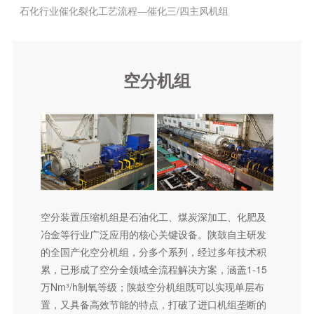
石化行业催化裂化工艺流程—催化三/四主风机组
石化行业硝酸生产工艺流程—硝酸四合一机组
石化行业丙烷脱氢装置—再生气压缩机组
空分机组
特殊应用压缩机组
离心压缩机总体介绍
LNG机组
空分机组
天然气长输管线机组
空分装置压缩机组是石油化工、煤炭深加工、化肥及
石油化工及天然气领域用离心机组
冶金等行业广泛应用的核心关键设备。陕鼓自主研发
催化裂化装置—主风机、富气压缩机、增压机
的全国产化空分机组，分多个系列，经过多年技术积
累，已形成了空分全领域全流程解决方案，涵盖1-15
焦化装置—富气压缩机
万Nm³/h制氧等级；陕鼓空分机组既可以实现单层布
循环氢气离心压缩机组
置，又具备高效节能的特点，打破了进口机组垄断的