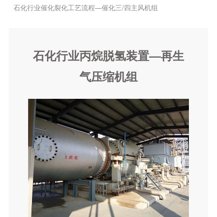
石化行业催化裂化工艺流程—催化三/四主风机组
石化行业硝酸生产工艺流程—硝酸四合一机组
石化行业丙烷脱氢装置—再生气压缩机组
石化行业丙烷脱氢装置—再生
特殊应用压缩机组
气压缩机组
离心压缩机总体介绍
LNG机组
空分机组
天然气长输管线机组
石油化工及天然气领域用离心机组
催化裂化装置—主风机、富气压缩机、增压机
焦化装置—富气压缩机
循环氢气离心压缩机组