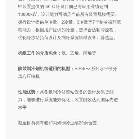
原料空气压缩机组
甲装置提供的-40℃冷量目前已有应用业绩达到
丙烷/混合脱氢机组
13800kW，设计能力可满足当前所有装置规模需要。
燃气蒸汽联合发电装置燃气调压站机组
拥有设计提供单冷量、2冷量、3冷量等7个制冷循环流
程能力，根据用户提供的冷量，选择合适制冷流程，
基础化工及煤化工领域用离心机组
优化冷冻站负荷设计及制冷系统罐槽设备计算选型。
制甲醇装置用甲醇合成气机组
机组工作的介质包含：
氨、乙烯、丙烯等
煤制乙二醇装置压缩机组
合成氨装置合成气机组
陕鼓制冷剂机组适用的机型：
E/ES/EZ系列水平剖分
化工制冷机组
离心压缩机
水蒸气机组
性能优势：
具备氨制冷站整站设备的设计及供货能
膨胀机总体介绍
力，能够进行系统能效优化，装置能效达到国际先进
水平
汽轮机
截至目前拥有氨和丙烯制冷业绩20余台套。
高炉余压能量回收透平机组（TRT）
硝酸尾气透平机组